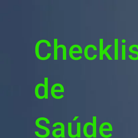
Skip
to
content
Checkli
de
Saúde