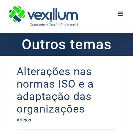
Skip
to
content
Outros temas
Alterações nas
normas ISO e a
adaptação das
organizações
Artigos