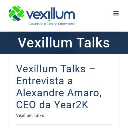
Skip
to
content
Vexillum Talks
Vexillum Talks –
Entrevista a
Alexandre Amaro,
CEO da Year2K
Vexillum Talks