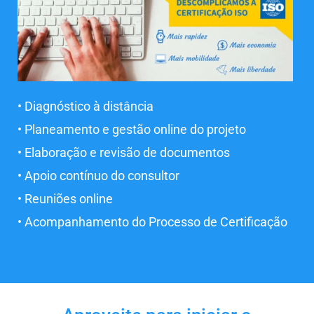
• Diagnóstico à distância
• Planeamento e gestão online do projeto
• Elaboração e revisão de documentos
• Apoio contínuo do consultor
• Reuniões online
• Acompanhamento do Processo de Certificação