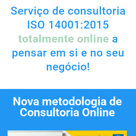
Serviço de consultoria
ISO 14001:2015
totalmente online
a
pensar em si e no seu
negócio!
Nova metodologia de
Consultoria Online