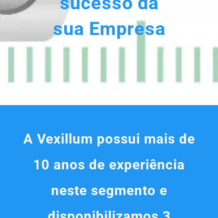
sucesso da
sua Empresa
A Vexillum possui mais de
10 anos de experiência
neste segmento e
disponibilizamos 3