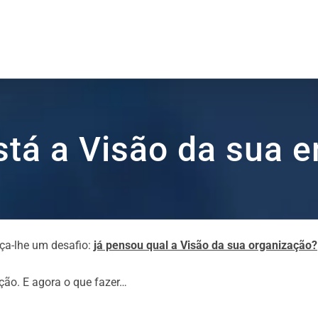
tá a Visão da sua 
nça-lhe um desafio:
já pensou qual a Visão da sua organização?
ção. E agora o que fazer…