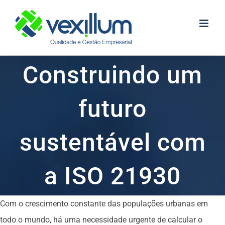
Skip
to
content
Construindo um
futuro
sustentável com
a ISO 21930
Com o crescimento constante das populações urbanas em
todo o mundo, há uma necessidade urgente de calcular o