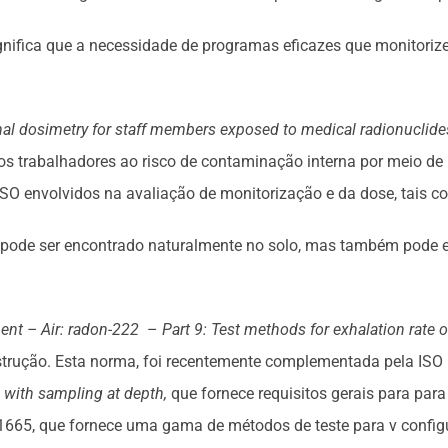
nifica que a necessidade de programas eficazes que monitorizem
nal dosimetry for staff members exposed to medical radionuclid
s trabalhadores ao risco de contaminação interna por meio de
O envolvidos na avaliação de monitorização e da dose, tais c
ue pode ser encontrado naturalmente no solo, mas também pode 
ment – Air: radon-222
–
Part 9: Test methods for exhalation rate o
nstrução. Esta norma, foi recentemente complementada pela IS
s with sampling at depth,
que fornece requisitos gerais para par
11665, que fornece uma gama de métodos de teste para v configu