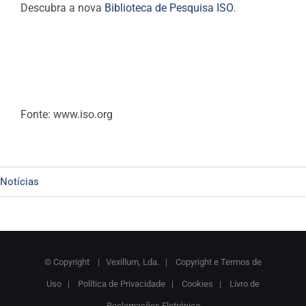
Descubra a nova
Biblioteca de Pesquisa ISO
.
Fonte: www.iso.org
Notícias
© Copyright
| Vexillum, Lda. |
Copyright e Termos de
Uso
|
Política de Privacidade
|
Cookies
|
Livro de
Reclamações Eletrónico