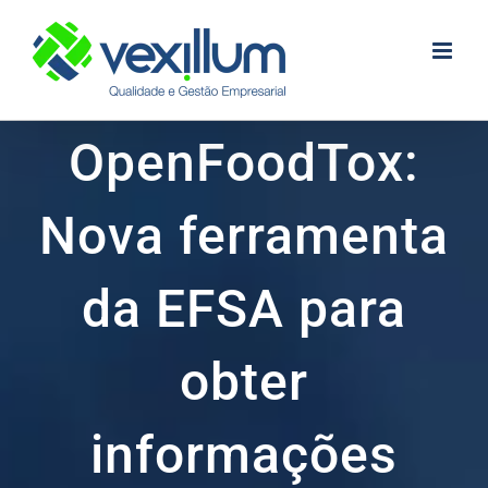
Skip
to
content
OpenFoodTox:
Nova ferramenta
da EFSA para
obter
informações