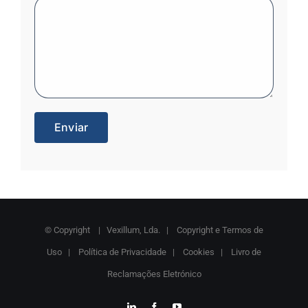
© Copyright
| Vexillum, Lda. |
Copyright e Termos de
Uso
|
Política de Privacidade
|
Cookies
|
Livro de
Reclamações Eletrónico
LinkedIn
Facebook
YouTube