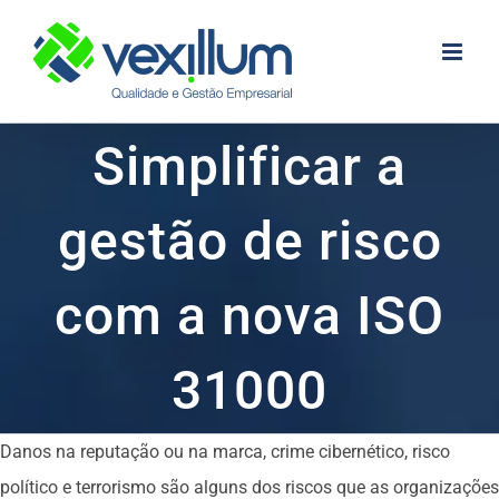
Skip
to
content
Simplificar a
gestão de risco
com a nova ISO
31000
Danos na reputação ou na marca, crime cibernético, risco
político e terrorismo são alguns dos riscos que as organizações