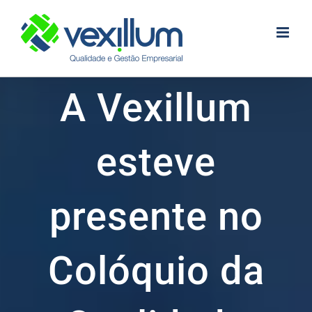
Skip
to
content
A Vexillum
esteve
presente no
Colóquio da