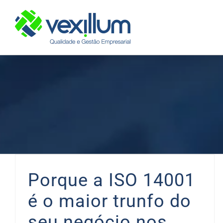
Skip
to
content
Porque a ISO 14001
é o maior trunfo do
seu negócio nos