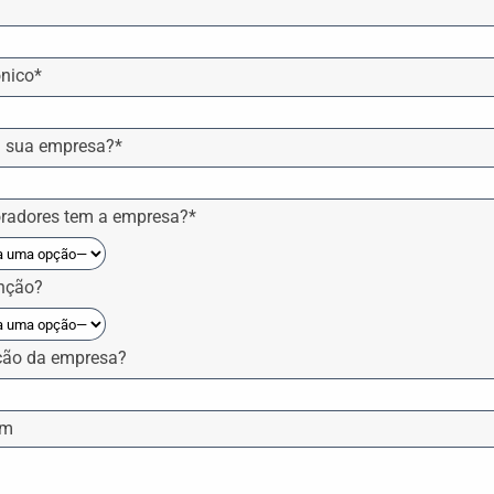
ónico*
 sua empresa?*
radores tem a empresa?*
unção?
ação da empresa?
em