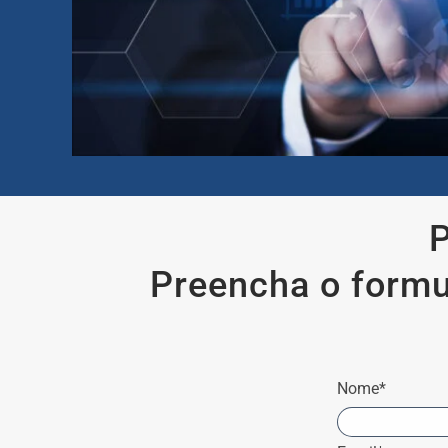
P
Preencha o formu
Nome*