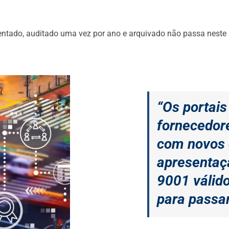
tado, auditado uma vez por ano e arquivado não passa neste no
“Os portais
fornecedore
com novos c
apresentaç
9001 válido
para passar