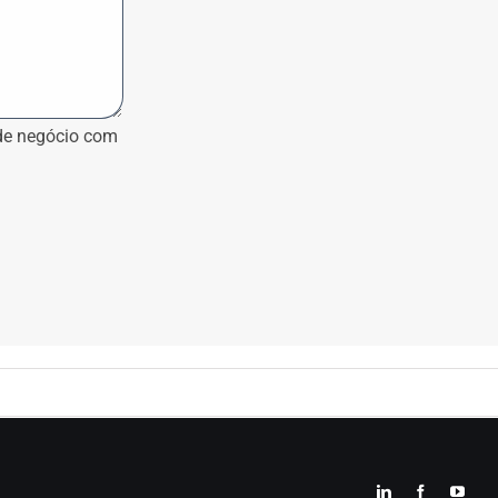
 de negócio com
LinkedIn
Facebook
YouT