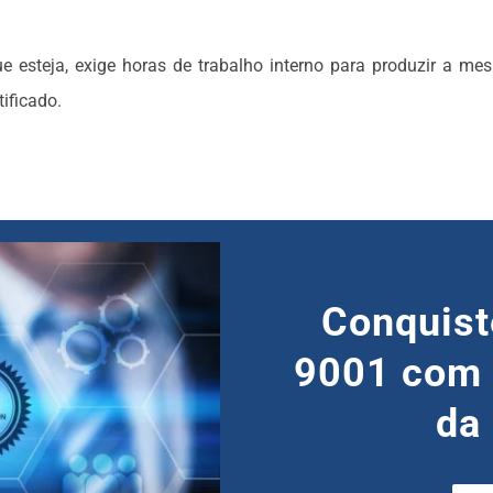
steja, exige horas de trabalho interno para produzir a mesm
ificado.
Conquist
9001 com 
da