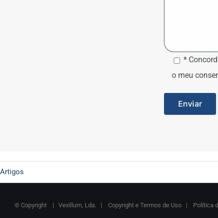
* Concord
o meu consen
Artigos
© Copyright
| Vexillum, Lda. |
Copyright e Termos de Uso
|
Política 