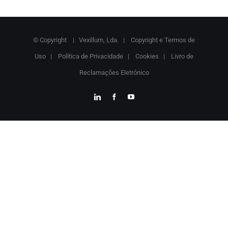
© Copyright
| Vexillum, Lda. |
Copyright e Termos de
Uso
|
Política de Privacidade
|
Cookies
|
Livro de
Reclamações Eletrónico
LinkedIn
Facebook
YouTube