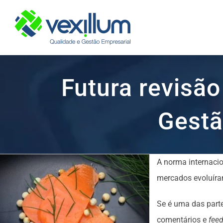
Skip
to
content
Futura revisã
Gestã
A norma internacio
mercados evoluíram
Se é uma das parte
comentários e
fee