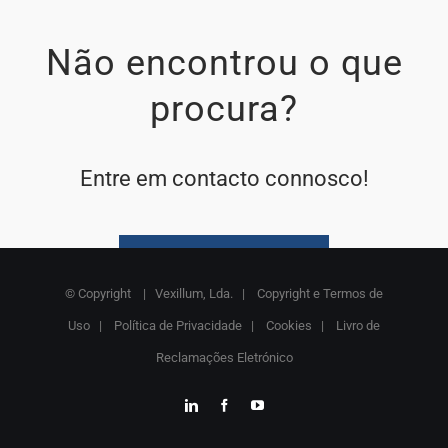
Não encontrou o que
procura?
Entre em contacto connosco!
SOLUÇÕES À MEDIDA
© Copyright
| Vexillum, Lda. |
Copyright e Termos de
Uso
|
Política de Privacidade
|
Cookies
|
Livro de
Reclamações Eletrónico
LinkedIn
Facebook
YouTube