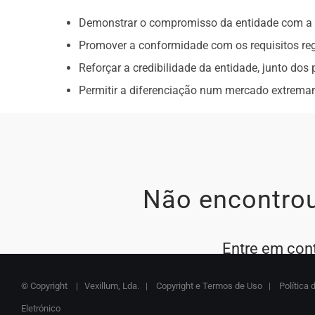
Demonstrar o compromisso da entidade com a me
Promover a conformidade com os requisitos reg
Reforçar a credibilidade da entidade, junto dos p
Permitir a diferenciação num mercado extrema
Não encontrou
Entre em con
© Copyright
| Vexillum, Lda. |
Copyright e Termos de Uso
|
Política 
Eletrónico