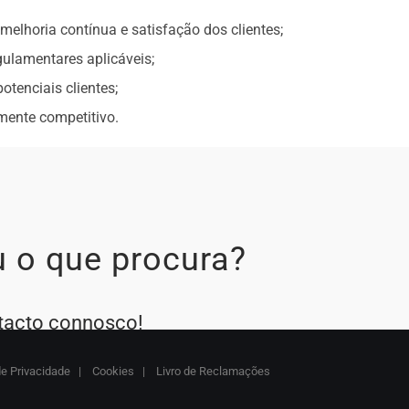
lhoria contínua e satisfação dos clientes;
ulamentares aplicáveis;
otenciais clientes;
mente competitivo.
 o que procura?
tacto connosco!
de Privacidade
|
Cookies
|
Livro de Reclamações