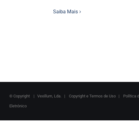
Saiba Mais
© Copyright
| Vexillum, Lda. |
Copyright e Termos de Uso
|
Política 
Eletrónico