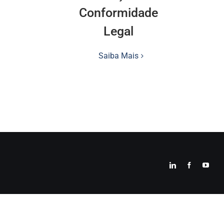
Conformidade
Legal
Saiba Mais
LinkedIn
Facebook
YouT