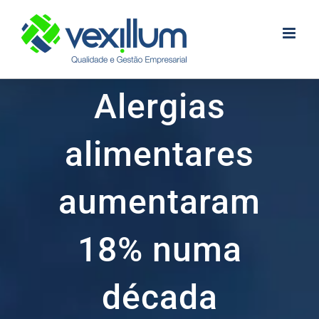
Skip
to
content
Alergias
alimentares
aumentaram
18% numa
década