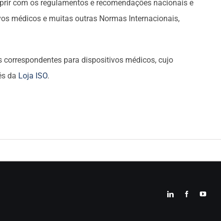
mprir com os regulamentos e recomendações nacionais e
ivos médicos e muitas outras Normas Internacionais,
s correspondentes para dispositivos médicos, cujo
vés da
Loja ISO
.
LinkedIn
Facebook
YouT