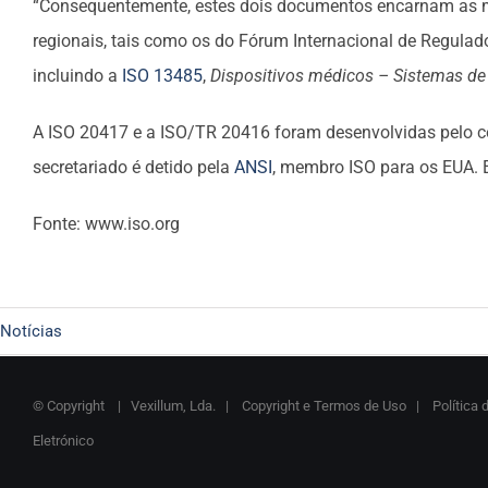
“Consequentemente, estes dois documentos encarnam as me
regionais, tais como os do Fórum Internacional de Regulado
incluindo a
ISO 13485
,
Dispositivos médicos – Sistemas de 
A ISO 20417 e a ISO/TR 20416 foram desenvolvidas pelo c
secretariado é detido pela
ANSI
, membro ISO para os EUA. 
Fonte: www.iso.org
Notícias
© Copyright
| Vexillum, Lda. |
Copyright e Termos de Uso
|
Política 
Eletrónico