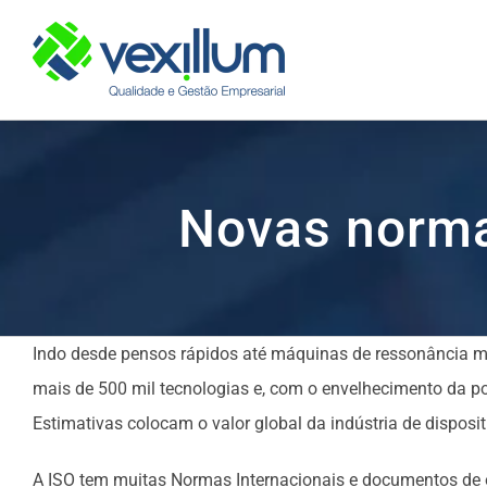
Skip
to
content
Novas norma
Indo desde pensos rápidos até máquinas de ressonância mag
mais de 500 mil tecnologias e, com o envelhecimento da po
Estimativas colocam o valor global da indústria de dispos
A ISO tem muitas Normas Internacionais e documentos de or